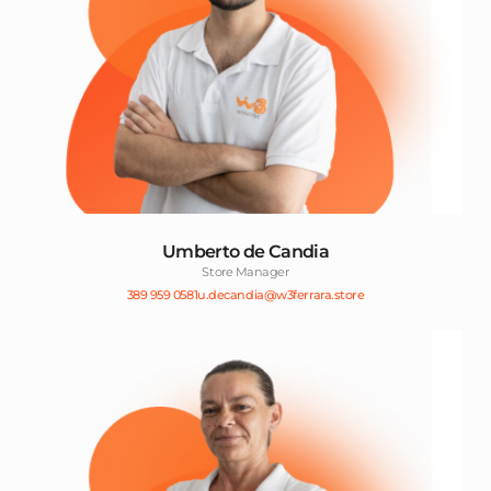
Umberto de Candia
Store Manager
389 959 0581
u.decandia@w3ferrara.store