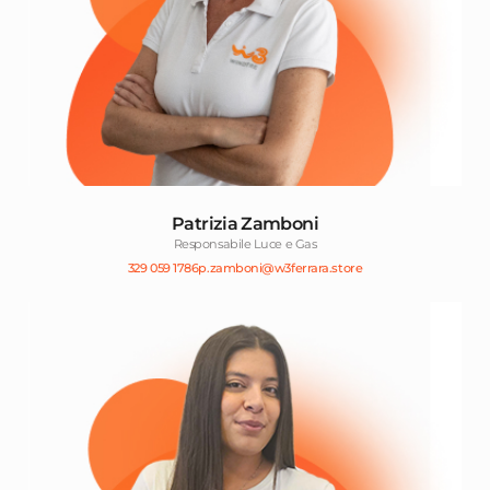
Patrizia Zamboni
Responsabile Luce e Gas
329 059 1786
p.zamboni@w3ferrara.store